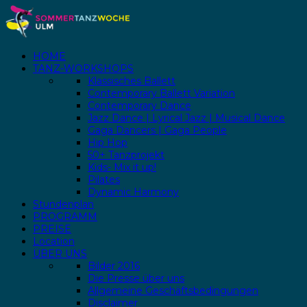
HOME
TANZ-WORKSHOPS
Klassisches Ballett
Contemporary Ballett Variation
Contemporary Dance
Jazz Dance | Lyrical Jazz | Musical Dance
Gaga Dancers | Gaga People
Hip Hop
50+ Tanzprojekt
Kids- Mix it up!
Pilates
Dynamic Harmony
Stundenplan
PROGRAMM
PREISE
Location
ÜBER UNS
Bilder 2016
Die Presse über uns
Allgemeine Geschäftsbedingungen
Disclaimer