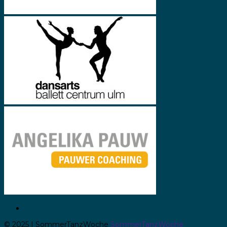
© 2025 | SommerTanzWoche
SommerTanzWoche