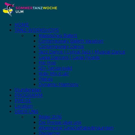
HOME
TANZ-WORKSHOPS
Klassisches Ballett
Contemporary Ballett Variation
Contemporary Dance
Jazz Dance | Lyrical Jazz | Musical Dance
Gaga Dancers | Gaga People
Hip Hop
50+ Tanzprojekt
Kids- Mix it up!
Pilates
Dynamic Harmony
Stundenplan
PROGRAMM
PREISE
Location
ÜBER UNS
Bilder 2016
Die Presse über uns
Allgemeine Geschäftsbedingungen
Disclaimer