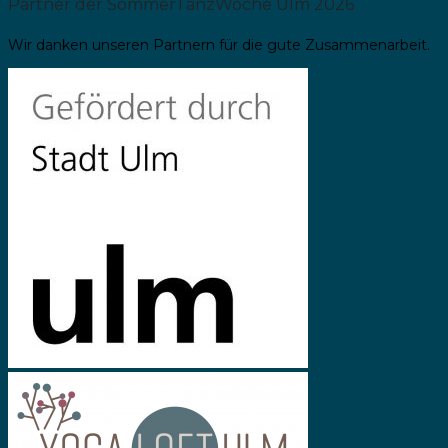
Partner der SommerTanzWoche Ulm 2026
Wir danken unseren Partnern für die gute Zusammenarbeit.